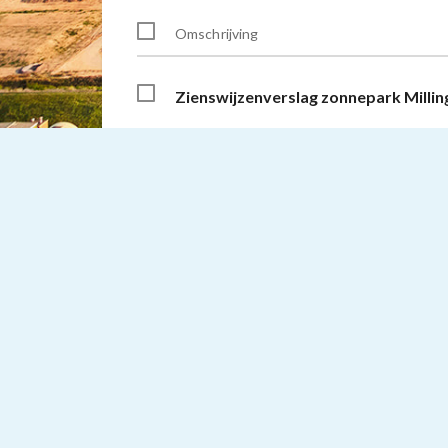
Alles downloaden
Omschrijving
Toevoegen aan download lijst
Zienswijzenverslag zonnepark Milli
Toevoegen aan download lijst
D240370016 geanonimiseerd
7742381_1696873957603_Oppervlak
Toevoegen aan download lijst
geanonimiseerd
Toevoegen aan download lijst
7742381_1696880233423_papierenfo
Toevoegen aan download lijst
7742381_1696874233276_Transforme