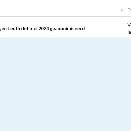
T
V
ngen Leuth def mei 2024 geanonimiseerd
l
B
ui
tes_Kleur_materiaalopgave_bouwkosten
B
g
A
rmulier geanonimiseerd
v
g
T
r_station_drawings geanonimiseerd
e
g