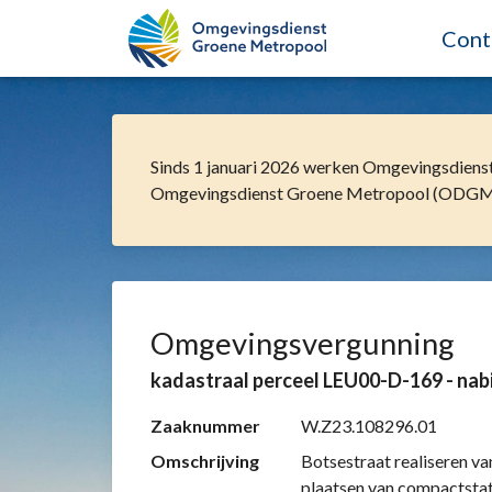
SPRING NAAR ZAAK DETAILS
SPRING NAAR DOCUMENTEN
SPRING NAAR BEKENDMAKINGEN
Cont
Hoofdpagina
Sinds 1 januari 2026 werken Omgevingsdiens
Omgevingsdienst Groene Metropool (ODGM).
Omgevingsvergunning
kadastraal perceel LEU00-D-169 - nab
Zaaknummer
W.Z23.108296.01
Omschrijving
Botsestraat realiseren va
plaatsen van compactsta