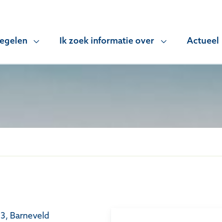
regelen
Ik zoek informatie over
Actueel
, Barneveld