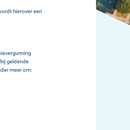
wordt hierover een
sievergunning
rbij geldende
onder meer om: