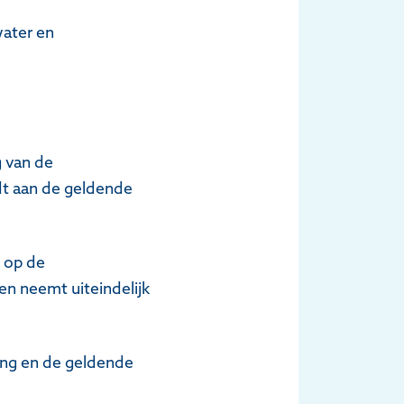
water en
g van de
udt aan de geldende
n op de
en neemt uiteindelijk
ing en de geldende