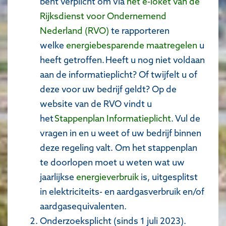
bent verplicht om via
het e-loket van de
Rijksdienst voor Ondernemend
Nederland (RVO)
te rapporteren
welke
energiebesparende maatregelen
u
heeft getroffen. Heeft u nog niet voldaan
aan de informatieplicht? Of twijfelt u of
deze voor uw bedrijf geldt? Op de
website van de RVO vindt u
het
Stappenplan Informatieplicht
. Vul de
vragen in en u weet of uw bedrijf binnen
deze regeling valt. Om het stappenplan
te doorlopen moet u weten wat uw
jaarlijkse
energieverbruik
is, uitgesplitst
in elektriciteits- en aardgasverbruik en/of
aardgasequivalenten.
Onderzoeksplicht (sinds 1 juli 2023).