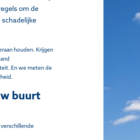
 regels om de
schadelijke
eraan houden. Krijgen
hand
iteit. En we meten de
rheid.
uw buurt
 verschillende