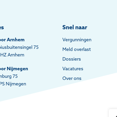
es
Snel naar
oor Arnhem
Vergunningen
iusbuitensingel 75
Meld overlast
 HZ Arnhem
Dossiers
oor Nijmegen
Vacatures
nburg 75
Over ons
PS Nijmegen