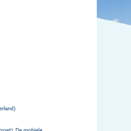
erland)
utroet). De mobiele