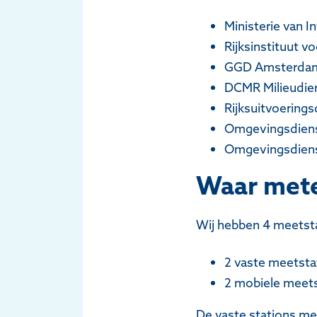
Ministerie van In
Rijksinstituut v
GGD Amsterda
DCMR Milieudie
Rijksuitvoerings
Omgevingsdiens
Omgevingsdien
Waar mete
Wij hebben 4 meetst
2 vaste meetstat
2 mobiele meet
De vaste stations met