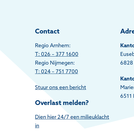
Contact
Adr
Regio Arnhem:
Kant
T
: 026 – 377 1600
Euseb
Regio Nijmegen:
6828
T: 024 – 751 7700
Kant
Stuur ons een bericht
Marie
6511 
Overlast melden?
Dien hier 24/7 een milieuklacht
in