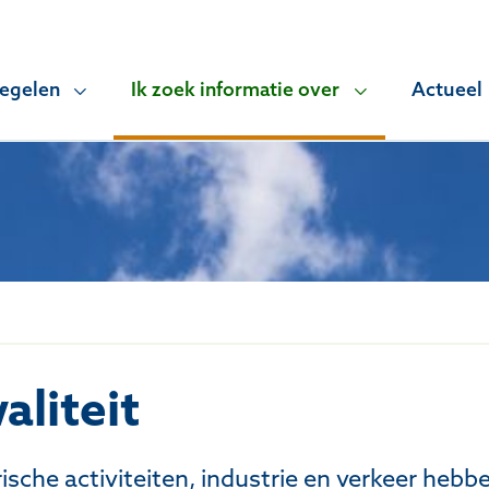
regelen
Ik zoek informatie over
Actueel
liteit
sche activiteiten, industrie en verkeer hebbe