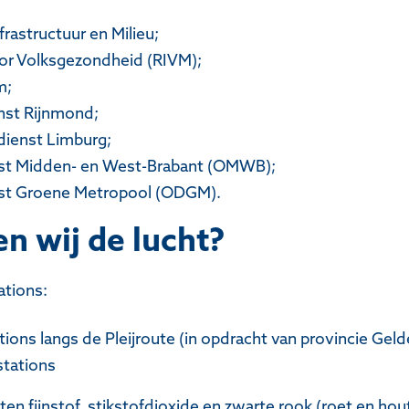
frastructuur en Milieu;
oor Volksgezondheid (RIVM);
m;
nst Rijnmond;
dienst Limburg;
t Midden- en West-Brabant (OMWB);
st Groene Metropool (ODGM).
n wij de lucht?
ations:
ions langs de Pleijroute (in opdracht van provincie Geld
stations
en fijnstof, stikstofdioxide en zwarte rook (roet en ho