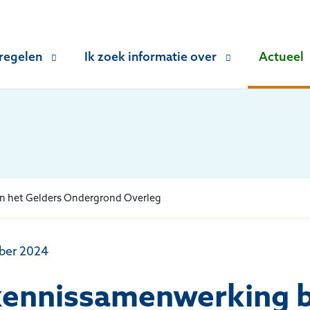
 regelen
Ik zoek informatie over
Actueel
n het Gelders Ondergrond Overleg
mber 2024
 kennissamenwerking 