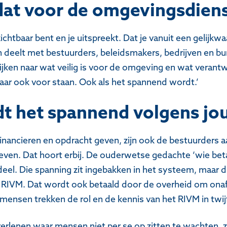
dat voor de omgevingsdien
ichtbaar bent en je uitspreekt. Dat je vanuit een gelijkwa
n deelt met bestuurders, beleidsmakers, bedrijven en burge
ijken naar wat veilig is voor de omgeving en wat verant
daar ook voor staan. Ook als het spannend wordt.’
t het spannend volgens jo
inancieren en opdracht geven, zijn ook de bestuurders a
even. Dat hoort erbij. De ouderwetse gedachte ‘wie betaa
eel. Die spanning zit ingebakken in het systeem, maar die
t RIVM. Dat wordt ook betaald door de overheid om ona
 mensen trekken de rol en de kennis van het RIVM in twijf
rlenen waar mensen niet per se op zitten te wachten, za