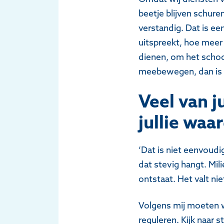
beetje blijven schure
verstandig. Dat is ee
uitspreekt, hoe meer
dienen, om het schoon
meebewegen, dan is h
Veel van j
jullie waa
‘Dat is niet eenvoudi
dat stevig hangt. Mil
ontstaat. Het valt ni
Volgens mij moeten w
reguleren. Kijk naar