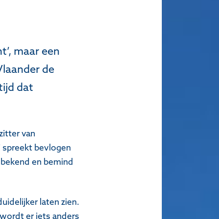
t’, maar een
 Vlaander de
tijd dat
itter van
j spreekt bevlogen
erg bekend en bemind
delijker laten zien.
wordt er iets anders