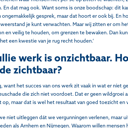
n. En dat mag ook. Want soms is onze boodschap: dit kan n
n ongemakkelijk gesprek, maar dat hoort er ook bij. En ho
 weerstand je kunt verwachten. Maar wij zitten er om he
 en veilig te houden, om grenzen te bewaken. Dan kun je
et een kwestie van je rug recht houden.’
ullie werk is onzichtbaar. H
rde zichtbaar?
g, want het succes van ons werk zit vaak in wat er níet g
ieuschade die zich niet voordoet. Dat er geen wildgroei
et op, maar dat is wel het resultaat van goed toezicht e
e niet uitleggen dát we vergunningen verlenen, maar u
 steden als Arnhem en Nijmegen. Waarom willen mensen h