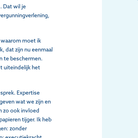
 Dat wil je
vergunningverlening,
g, waarom moet ik
k, dat zijn nu eenmaal
en te beschermen.
 uiteindelijk het
esprek. Expertise
ggeven wat we zijn en
en zo ook invloed
apieren tijger. Ik heb
gen: zonder
p: executiekracht