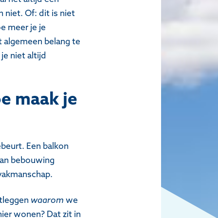
iet. Of: dit is niet
e meer je je
t algemeen belang te
 niet altijd
oe maak je
ebeurt. Een balkon
 aan bebouwing
n vakmanschap.
itleggen
waarom
we
ier wonen? Dat zit in