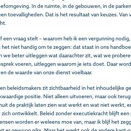
leefomgeving. In de ruimte, in de gebouwen, in de parken.
en toevalligheden. Dat is het resultaat van keuzes. Van 
ht.
of een vraag stelt – waarom heb ik een vergunning nodi
s het niet handig om te zeggen: dat staat in ons handboe
n we beter uitleggen wat daarachter zit, wat we prober
gesprek voeren, uitleggen waarom je iets doet. Daar wordt
en de waarde van onze dienst voelbaar.
en beleidsmakers zit zichtbaarheid in het inhoudelijke g
jkwaardige positie. Niet alleen uitvoeren, maar ook teru
uit de praktijk laten zien wat werkt en wat niet werkt, 
zich ontwikkelt. Beleid zonder executiekracht blijft een p
mensen worden er weleens moe van, maar ik blijf het zeg
rt er gewoon niks. Maar het werkt ook de andere kant o