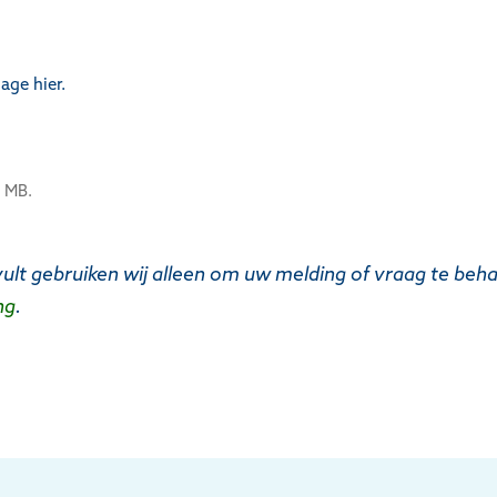
age hier.
0 MB.
vult gebruiken wij alleen om uw melding of vraag te beh
ng
.