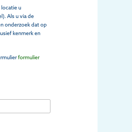
locatie u
. Als u via de
een onderzoek dat op
clusief kenmerk en
ormulier
formulier