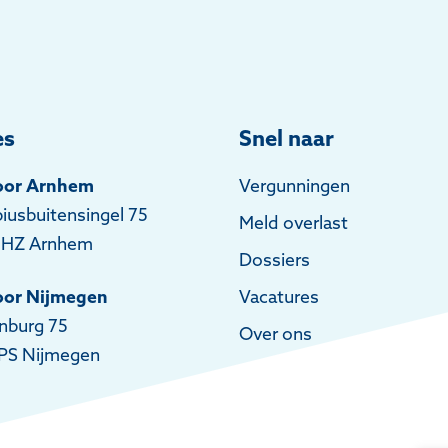
es
Snel naar
oor Arnhem
Vergunningen
iusbuitensingel 75
Meld overlast
 HZ Arnhem
Dossiers
oor Nijmegen
Vacatures
nburg 75
Over ons
PS Nijmegen