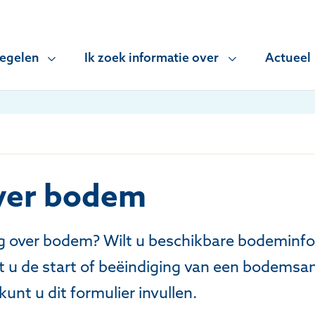
regelen
Ik zoek informatie over
Actueel
ver bodem
ag over bodem? Wilt u beschikbare bodeminf
t u de start of beëindiging van een bodemsa
nt u dit formulier invullen.