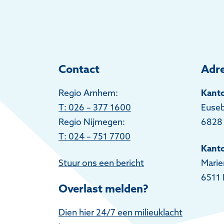
Contact
Adr
Regio Arnhem:
Kant
T
: 026 – 377 1600
Euseb
Regio Nijmegen:
6828
T: 024 – 751 7700
Kant
Stuur ons een bericht
Marie
6511 
Overlast melden?
Dien hier 24/7 een milieuklacht