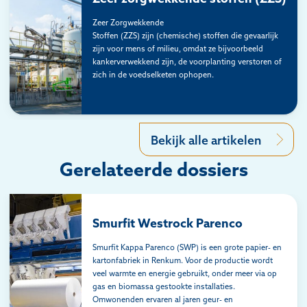
Zeer Zorgwekkende
Stoffen (ZZS) zijn (chemische) stoffen die gevaarlijk
zijn voor mens of milieu, omdat ze bijvoorbeeld
kankerverwekkend zijn, de voorplanting verstoren of
zich in de voedselketen ophopen.
Bekijk alle artikelen
Gerelateerde dossiers
Smurfit Westrock Parenco
Smurfit Kappa Parenco (SWP) is een grote papier- en
kartonfabriek in Renkum. Voor de productie wordt
veel warmte en energie gebruikt, onder meer via op
gas en biomassa gestookte installaties.
Omwonenden ervaren al jaren geur- en